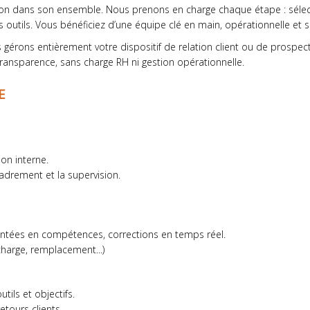
ion dans son ensemble. Nous prenons en charge chaque étape : sélect
s outils. Vous bénéficiez d’une équipe clé en main, opérationnelle et 
 gérons entièrement votre dispositif de relation client ou de prospect
transparence, sans charge RH ni gestion opérationnelle.
E
ion interne.
adrement et la supervision.
ontées en compétences, corrections en temps réel.
harge, remplacement...)
tils et objectifs.
etours clients.