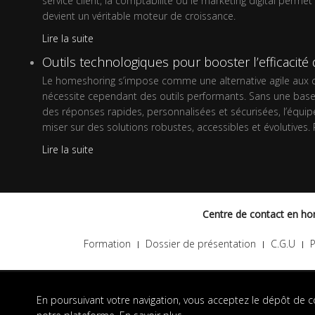
service client, la comptabilité ou le marketing digital perme
devient un véritable moteur de croissance.
Lire la suite
Outils technologiques pour booster l’efficacit
Le homeshoring s’impose comme une alternative agile aux cen
nécessite cependant des outils performants. Sans une base t
des réponses rapides, personnalisées et sécurisées, l’équipeme
miser sur des solutions robustes, accessibles et évolutives. 
Lire la suite
Centre de contact en hom
Formation
Dossier de présentation
C.G.U
P
En poursuivant votre navigation, vous acceptez le dépôt de c