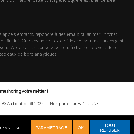
soins du marché. Cette stratégie, lorsqu’elle est bien pensée,
es appels entrants, répondre à des emails ou animer un tchat
t en fluidité. Or, dans un contexte où les consommateurs exigent
ssent d’externaliser leur service client à distance doivent donc
le, tableaux de bord analytiques…
omeshoring votre métier !
© Au bout du fil 2025
Nos partenaires à la UNE
TOUT
e visite sur
PARAMETRAGE
OK
REFUSER