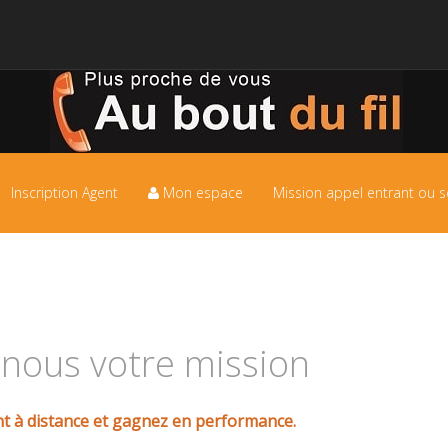
Inscription Agent
Mon espace
Mission appel entrant ou s
-nous votre mission
ent à distance et gagnez en performance.