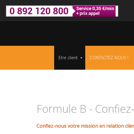
Etre client
CONTACTEZ-NOUS !
Formule B - Confiez
Confiez-nous votre mission en relation cli