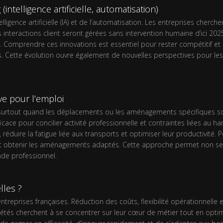
ntelligence artificielle, automatisation)
ligence artificielle (IA) et de l’automatisation. Les entreprises cherche
 interactions client seront gérées sans intervention humaine d’ici 202
on. Comprendre ces innovations est essentiel pour rester compétitif e
s. Cette évolution ouvre également de nouvelles perspectives pour l
ve pour l’emploi
, surtout quand les déplacements ou les aménagements spécifiques sont
icace pour concilier activité professionnelle et contraintes liées au h
uire la fatigue liée aux transports et optimiser leur productivité. Pou
et obtenir les aménagements adaptés. Cette approche permet non seul
nde professionnel.
lles ?
 entreprises françaises. Réduction des coûts, flexibilité opérationnel
ciétés cherchent à se concentrer sur leur cœur de métier tout en opt