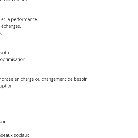
é et la performance.
s échanges.
.
vôtre.
 optimisation.
montée en charge ou changement de besoin.
uption.
-vous
réseaux sociaux