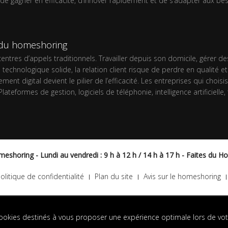
t de gagner en efficacité, d’innover rapidement et de s’adapter aux be
é du homeshoring
tres d’appels traditionnels. Travailler depuis son domicile, gérer d
echnologique solide, la relation client risque de perdre en qualité e
nt digital devient le pilier de l’efficacité. Les entreprises qui choisi
Plateformes de gestion, logiciels de téléphonie, intelligence artificiel
eshoring - Lundi au vendredi : 9 h à 12 h / 14 h à 17 h - Faites du H
olitique de confidentialité
Plan du site
Avis sur le homeshoring
ookies destinés à vous proposer une expérience optimale lors de votr