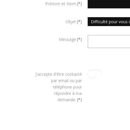
Prénom et Nom
(*)
Objet
(*)
Message
(*)
J'accepte d'être contacté
par email ou par
téléphone pour
répondre à ma
demande.
(*)