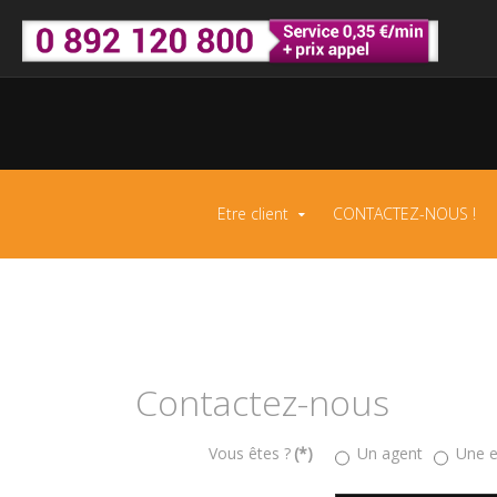
Etre client
CONTACTEZ-NOUS !
Contactez-nous
Vous êtes ?
(*)
Un agent
Une e