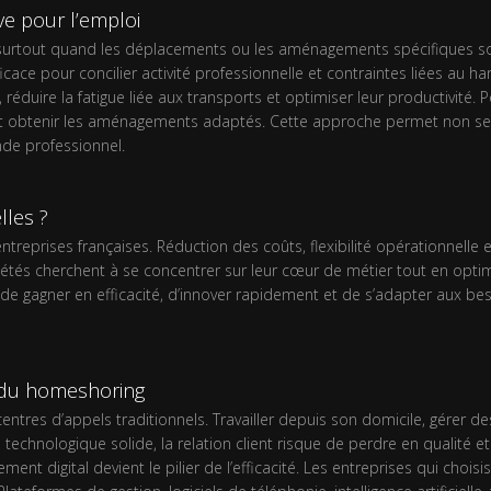
ve pour l’emploi
, surtout quand les déplacements ou les aménagements spécifiques sont
icace pour concilier activité professionnelle et contraintes liées au h
uire la fatigue liée aux transports et optimiser leur productivité. Pou
et obtenir les aménagements adaptés. Cette approche permet non seul
nde professionnel.
lles ?
 entreprises françaises. Réduction des coûts, flexibilité opérationnel
ciétés cherchent à se concentrer sur leur cœur de métier tout en opt
t de gagner en efficacité, d’innover rapidement et de s’adapter aux be
é du homeshoring
tres d’appels traditionnels. Travailler depuis son domicile, gérer d
echnologique solide, la relation client risque de perdre en qualité e
nt digital devient le pilier de l’efficacité. Les entreprises qui choisi