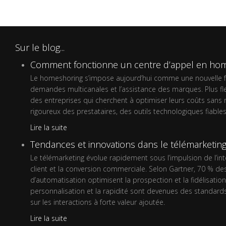
Sur le blog...
Comment fonctionne un centre d’appel en hom
Le homeshoring s’impose aujourd’hui comme une nouvelle faço
demandes multicanales et l’assistance des marques. Plus flex
des entreprises qui cherchent à optimiser leurs coûts sans 
rigoureux des prestataires, des outils technologiques fiabl
Lire la suite
Tendances et innovations dans le télémarketing (i
Le télémarketing évolue rapidement sous l’impulsion de l’intel
client et la conversion commerciale. Selon Gartner, 70 % des
d’automatisation optimisent la prospection et la fidélisati
personnalisation et la rapidité sont devenues des standard
sur les interactions à forte valeur ajoutée.
Lire la suite