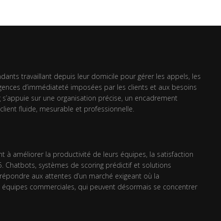
nts travaillant depuis leur domicile pour gérer les appels, les
exigences d’immédiateté imposées par les clients et aux besoins
ng s’appuie sur une organisation précise, un encadrement
ient fluide, mesurable et professionnelle.
nt à améliorer la productivité de leurs équipes, la satisfaction
5. Chatbots, systèmes de scoring prédictif et solutions
t répondre aux attentes d’un marché exigeant où la
es équipes commerciales, qui peuvent désormais se concentrer