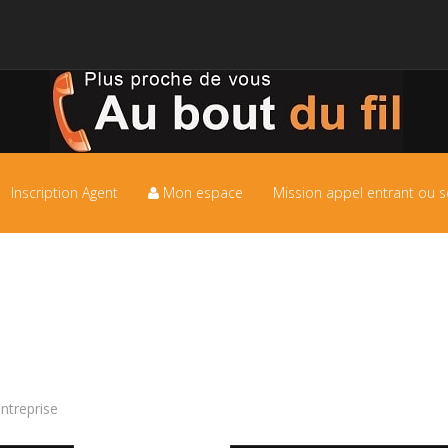
Inscription Agent
Mon espace
Mission appel entrant ou s
ntreprise