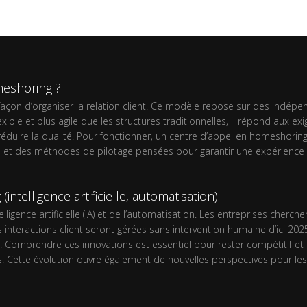
eshoring ?
n d’organiser la relation client. Ce modèle repose sur des indépenda
ible et plus agile que les structures traditionnelles, il répond aux 
réduire la qualité. Pour fonctionner, un centre d’appel en homeshori
es et des méthodes de pilotage pensées pour garantir une expérience cl
ntelligence artificielle, automatisation)
ligence artificielle (IA) et de l’automatisation. Les entreprises cherche
 interactions client seront gérées sans intervention humaine d’ici 202
on. Comprendre ces innovations est essentiel pour rester compétitif e
s. Cette évolution ouvre également de nouvelles perspectives pour l